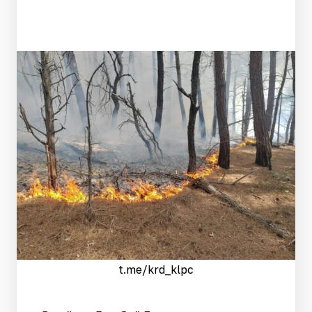
t.me/krd_klpc