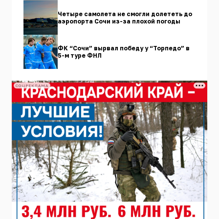
Четыре самолета не смогли долететь до
аэропорта Сочи из-за плохой погоды
ФК “Сочи” вырвал победу у “Торпедо” в
5-м туре ФНЛ
СОЦРЕКЛАМА