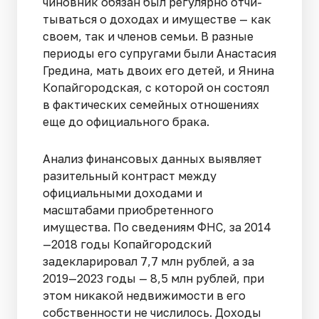
чиновник обязан был регулярно отчи­
тываться о доходах и имуществе — как
своем, так и членов семьи. В разные
перио­ды его супругами были Анастасия
Гредина, мать двоих его детей, и Янина
Копай­городская, с которой он состоял
в фактических семейных отношениях
еще до офи­циального брака.
Анализ финансовых данных выявляет
разительный контраст между
официаль­ными доходами и
масштабами приобретенного
имущества. По сведениям ФНС, за 2014
—2018 годы Копайгородский
задекларировал 7,7 млн рублей, а за
2019—2023 го­ды — 8,5 млн рублей, при
этом никакой недвижимости в его
собственности не чи­слилось. Доходы