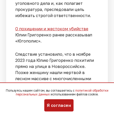
уголовного дела и, как полагает
прокуратура, преследовали цель
избежать строгой ответственности.
О похищении и жестоком убийстве
Юлии Григоренко ранее рассказывал
«Югополис».
Следствие установило, что в ноябре
2023 года Юлию Григоренко похитили
прямо на улице в Новороссийске.
Позже женщину нашли мертвой в
лесном массиве с многочисленными
ножевыми ранениями. После
преступления ее супругу поступило
Пользуясь нашим сайтом, вы соглашаетесь с
политикой обработки
персональных данных
использованием файлов cookie.
сообщение с требованием выплатить
выкуп в размере 26 биткойнов. На тот
Я согласен
момент стоимость этой суммы