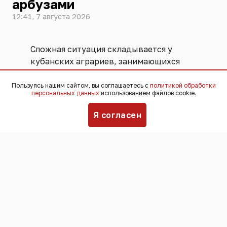
арбузами
12:41, 7 августа 2026
Сложная ситуация складывается у
кубанских аграриев, занимающихся
выращиванием арбузов и дынь. Урожай
бахчевых в этом году хороший, а с
Пользуясь нашим сайтом, вы соглашаетесь с
политикой обработки
персональных данных
использованием файлов cookie.
реализацией возникли проблемы.
Я согласен
Краснодарский край является одним из
крупнейших производителей арбузов и
дынь в России. В прошлом году аграрии
вырастили 120 тысяч тонн бахчевых, в
этом году планируют собрать 125 тысяч
тонн, несмотря на то, что сезон
стартовал позже обычного.
Выращивают арбузы и дыни в
основном на западе и на севере края.