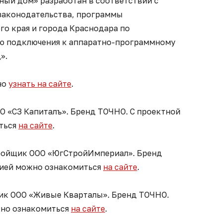
ный дом» разработан в соответствии с
законодательства, программы
о края и города Краснодара по
ю подключения к аппаратно-программному
».
но
узнать на сайте
.
О «СЗ Капиталъ». Бренд ТОЧНО. С проектной
ться
на сайте
.
ройщик ООО «ЮгСтройИмпериал». Бренд
цией можно ознакомиться
на сайте
.
ик ООО «Живые Кварталы». Бренд ТОЧНО.
жно ознакомиться
на сайте
.