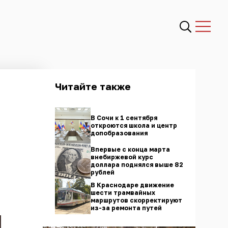
Читайте также
В Сочи к 1 сентября
откроются школа и центр
допобразования
Впервые с конца марта
внебиржевой курс
доллара поднялся выше 82
рублей
В Краснодаре движение
шести трамвайных
маршрутов скорректируют
из-за ремонта путей