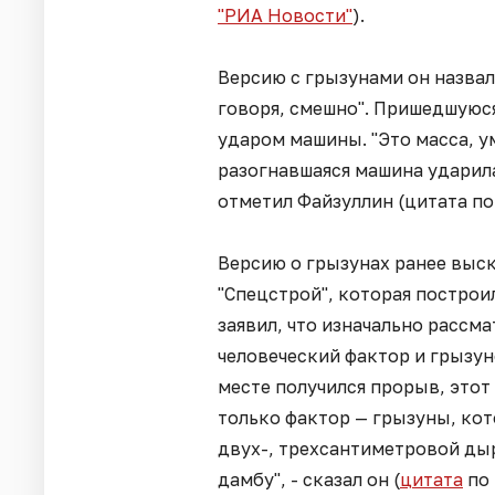
"РИА Новости"
).
Версию с грызунами он назвал
говоря, смешно". Пришедшуюся
ударом машины. "Это масса, у
разогнавшаяся машина ударила
отметил Файзуллин (цитата п
Версию о грызунах ранее выс
"Спецстрой", которая построи
заявил, что изначально расс
человеческий фактор и грызун
месте получился прорыв, этот 
только фактор — грызуны, кот
двух-, трехсантиметровой дыр
дамбу", - сказал он (
цитата
по 