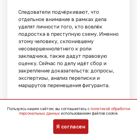
Следователи подчёркивают, что
отдельное внимание в рамках дела
уделят личности того, кто вовлёк
подростка в преступную схему. Именно
этому человеку, склонившему
несовершеннолетнего к роли
закладчика, также дадут правовую
оценку. Сейчас по делу идёт сбор и
закрепление доказательств: допросы,
экспертизы, анализ переписки и
маршрутов перемещения фигуранта.
В пресс-службе краевого СУ СКР
отдельно обратились к родителям и
Пользуясь нашим сайтом, вы соглашаетесь с
политикой обработки
персональных данных
использованием файлов cookie.
самим подросткам, предупредив, что
мессенджеры давно стали главной
Я согласен
площадкой для вербовки молодых