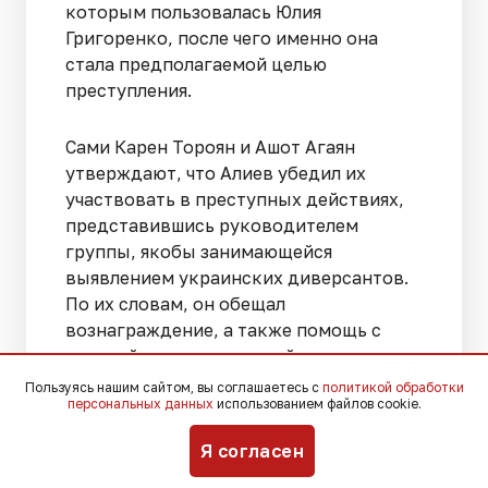
которым пользовалась Юлия
Григоренко, после чего именно она
стала предполагаемой целью
преступления.
Сами Карен Тороян и Ашот Агаян
утверждают, что Алиев убедил их
участвовать в преступных действиях,
представившись руководителем
группы, якобы занимающейся
выявлением украинских диверсантов.
По их словам, он обещал
вознаграждение, а также помощь с
дальнейшим трудоустройством в
правоохранительные органы.
Пользуясь нашим сайтом, вы соглашаетесь с
политикой обработки
персональных данных
использованием файлов cookie.
Помимо обвинения в похищении и
Я согласен
убийстве Юлии Григоренко, фигурантам