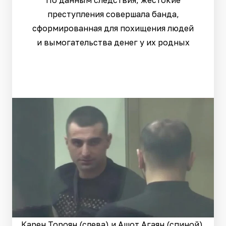
преступления совершала банда,
сформированная для похищения людей
и вымогательства денег у их родных
Карен Тороян (слева) и Ашот Агаян (спиной).