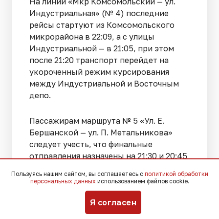
На линии «Мкр Комсомольский — ул.
Индустриальная» (№ 4) последние
рейсы стартуют из Комсомольского
микрорайона в 22:09, а с улицы
Индустриальной — в 21:05, при этом
после 21:20 транспорт перейдет на
укороченный режим курсирования
между Индустриальной и Восточным
депо.
Пассажирам маршрута № 5 «Ул. Е.
Бершанской — ул. П. Метальникова»
следует учесть, что финальные
отправления назначены на 21:30 и 20:45
соответственно, а начиная с 21:00
Пользуясь нашим сайтом, вы соглашаетесь с
политикой обработки
вагоны от улицы Метальникова будут
персональных данных
использованием файлов cookie.
уходить напрямую в Восточное депо
Я согласен
без выполнения полных рейсов.