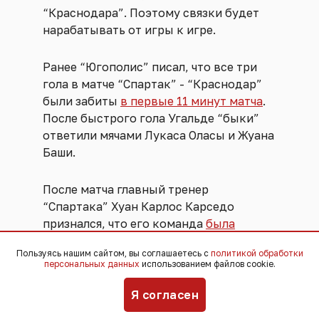
“Краснодара”. Поэтому связки будет
нарабатывать от игры к игре.
Ранее “Югополис” писал, что все три
гола в матче “Спартак” - “Краснодар”
были забиты
в первые 11 минут матча
.
После быстрого гола Угальде “быки”
ответили мячами Лукаса Оласы и Жуана
Баши.
После матча главный тренер
“Спартака” Хуан Карлос Карседо
признался, что его команда
была
шокирована
действиями “Краснодара”.
Пользуясь нашим сайтом, вы соглашаетесь с
политикой обработки
персональных данных
использованием файлов cookie.
Я согласен