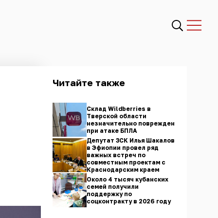
Читайте также
Склад Wildberries в
Тверской области
незначительно поврежден
при атаке БПЛА
Депутат ЗСК Илья Шакалов
в Эфиопии провел ряд
важных встреч по
совместным проектам с
Краснодарским краем
Около 4 тысяч кубанских
семей получили
поддержку по
соцконтракту в 2026 году