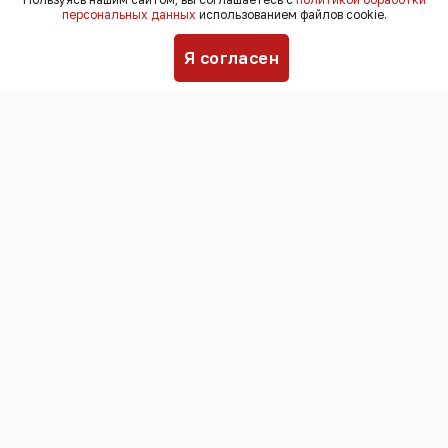
персональных данных
использованием файлов cookie.
Преступник, ранее судимый за кражи,
Я согласен
мошенничество, разбой, присвоение и
растрату, сел на заднее сиденье
автомобиля, приставил нож к животу
потерпевшего и стал угрожать.
Водитель смог вырваться, когда
нападавший отвлекся на вопросы о
работе видеорегистратора, заглушил
двигатель и выбежал из машины. Это
спасло ему жизнь.
Учитывая тяжесть преступления и
личность подсудимого, суд назначил
ему четыре года лишения свободы в
колонии строгого режима с
ограничением свободы на один год,
сообщает пресс-служба прокуратуры