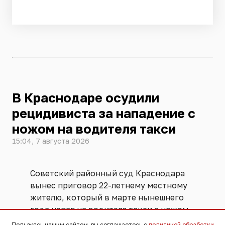
В Краснодаре осудили
рецидивиста за нападение с
ножом на водителя такси
15:04, 7 августа 2026
Советский районный суд Краснодара
вынес приговор 22-летнему местному
жителю, который в марте нынешнего
года напал на водителя такси с ножом
и потребовал отдать деньги.
Пользуясь нашим сайтом, вы соглашаетесь с
политикой обработки