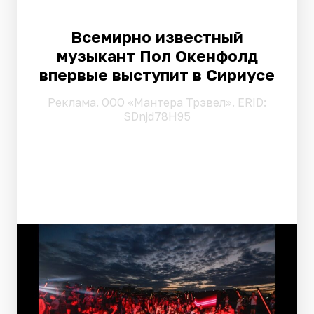
Всемирно известный
музыкант Пол Окенфолд
впервые выступит в Сириусе
Pеклама. ООО «Мантера Трэвел». ERID:
SDnjd78H95