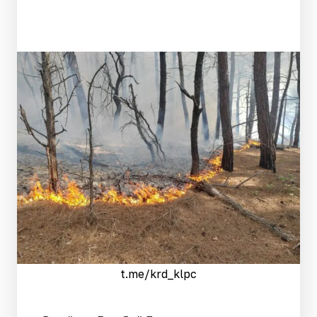
t.me/krd_klpc