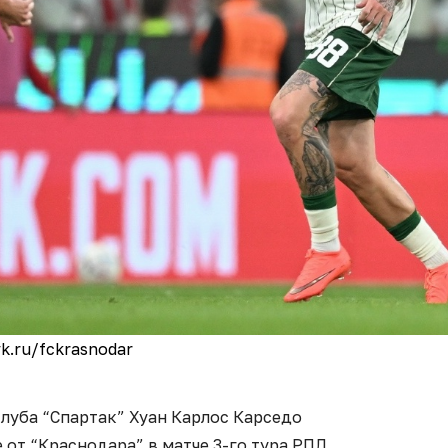
k.ru/fckrasnodar
луба “Спартак” Хуан Карлос Карседо
т “Краснодара” в матче 3-го тура РПЛ.