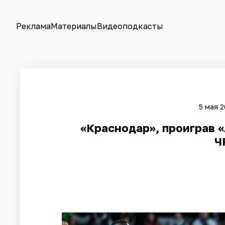
Реклама
Материалы
Видеоподкасты
5 мая 2
«Краснодар», проиграв «
Ч