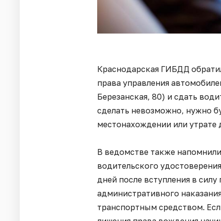
Краснодарская ГИБДД обратил
права управления автомобилем
Березанская, 80) и сдать води
сделать невозможно, нужно б
местонахождении или утрате 
В ведомстве также напомнили 
водительского удостоверения
дней после вступления в силу
административного наказания
транспортным средством. Если
лишения права вождения начин