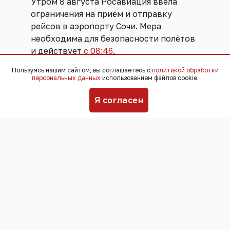
Утром 8 августа Росавиация ввела
ограничения на приём и отправку
рейсов в аэропорту Сочи. Мера
необходима для безопасности полётов
и действует
с 08:46
.
Пользуясь нашим сайтом, вы соглашаетесь с
политикой обработки
Аэропорт готов возобновить работу
персональных данных
использованием файлов cookie.
сразу после снятия ограничений,
Я согласен
заявили
в пресс-службе авиагавани.
Пассажирам рекомендуется
отслеживать статус рейса на сайте
авиакомпании.
По данным на 9:40, на вылет из
сочинского аэропорта задерживаются
более 35 рейсов и более 30 – на прилёт.
Напомним, накануне в аэропортах
Краснодарского края произошёл