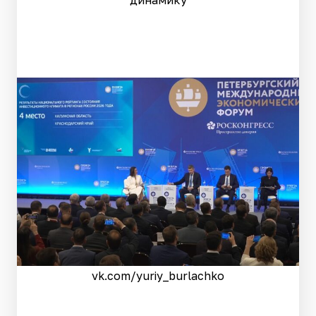
динамику
vk.com/yuriy_burlachko