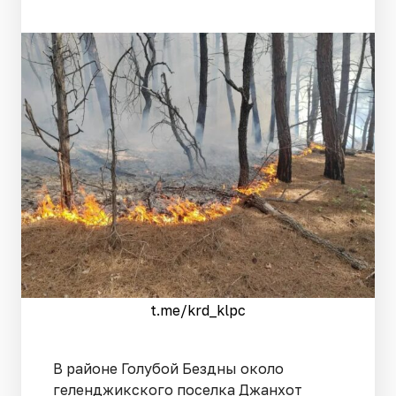
t.me/krd_klpc
В районе Голубой Бездны около
геленджикского поселка Джанхот