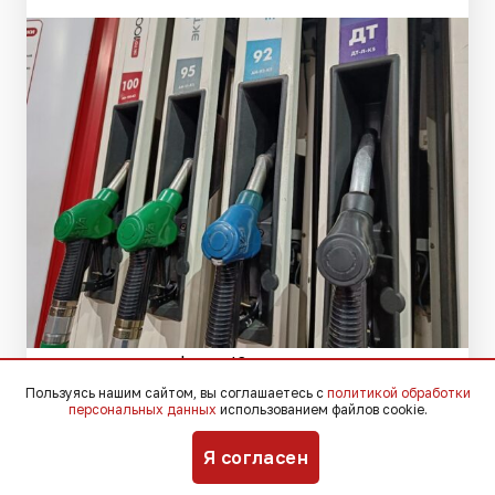
Фото: Югополис
Пользуясь нашим сайтом, вы соглашаетесь с
политикой обработки
персональных данных
использованием файлов cookie.
Глава администрации Краснодарского
Я согласен
края Вениамин Кондратьев встретился
с министром энергетики России