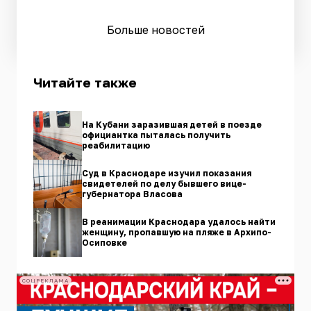
Больше новостей
Читайте также
На Кубани заразившая детей в поезде
официантка пыталась получить
реабилитацию
Суд в Краснодаре изучил показания
свидетелей по делу бывшего вице-
губернатора Власова
В реанимации Краснодара удалось найти
женщину, пропавшую на пляже в Архипо-
Осиповке
СОЦРЕКЛАМА