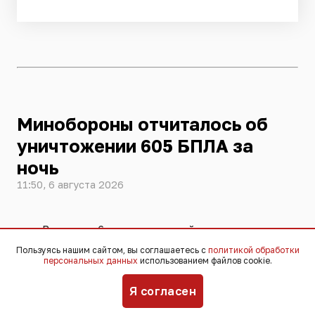
Минобороны отчиталось об
уничтожении 605 БПЛА за
ночь
11:50, 6 августа 2026
В ночь на 6 августа российские силы
ПВО уничтожили над 19 регионами,
Пользуясь нашим сайтом, вы соглашаетесь с
политикой обработки
персональных данных
использованием файлов cookie.
Азовским и Чёрным морями 605
украинских беспилотников. Их сбивали
Я согласен
в том числе над южными регионами –
Кубанью и Ростовской областью. Об