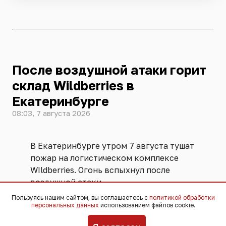
После воздушной атаки горит
склад Wildberries в
Екатеринбурге
08:03, 7 августа 2026
В Екатеринбурге утром 7 августа тушат
пожар на логистическом комплексе
WIldberries. Огонь вспыхнул после
воздушной атаки.
Пользуясь нашим сайтом, вы соглашаетесь с
политикой обработки
персональных данных
использованием файлов cookie.
В пресс-службе компании RWB
сообщили о том, что персонал