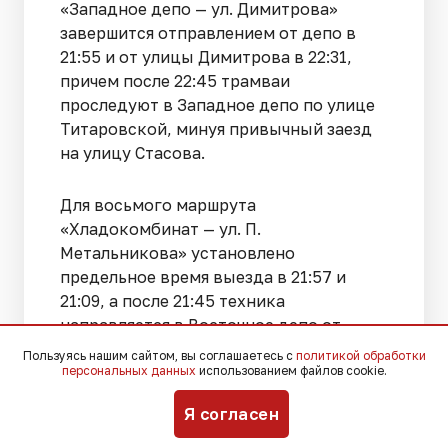
«Западное депо — ул. Димитрова»
завершится отправлением от депо в
21:55 и от улицы Димитрова в 22:31,
причем после 22:45 трамваи
проследуют в Западное депо по улице
Титаровской, минуя привычный заезд
на улицу Стасова.
Для восьмого маршрута
«Хладокомбинат — ул. П.
Метальникова» установлено
предельное время выезда в 21:57 и
21:09, а после 21:45 техника
направляется в Восточное депо от
конечной остановки на улице
Пользуясь нашим сайтом, вы соглашаетесь с
политикой обработки
персональных данных
использованием файлов cookie.
Метальникова.
Я согласен
20-й маршрут «Хладокомбинат — ул.