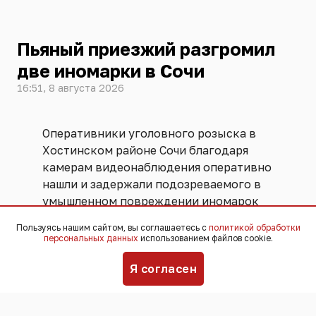
Пьяный приезжий разгромил
две иномарки в Сочи
16:51, 8 августа 2026
Оперативники уголовного розыска в
Хостинском районе Сочи благодаря
камерам видеонаблюдения оперативно
нашли и задержали подозреваемого в
умышленном повреждении иномарок
на Лысой горе. Задержанным оказался
Пользуясь нашим сайтом, вы соглашаетесь с
политикой обработки
24-летний приезжий из другого
персональных данных
использованием файлов cookie.
региона.
Я согласен
По данным правоохранителей,
молодой человек, находясь под