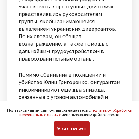
участвовать в преступных действиях,
представившись руководителем
группы, якобы занимающейся
выявлением украинских диверсантов.
По их словам, он обещал
вознаграждение, а также помощь с
дальнейшим трудоустройством в
правоохранительные органы.
Помимо обвинения в похищении и
убийстве Юлии Григоренко, фигурантам
инкриминируют еще два эпизода,
связанные с угоном автомобилей и
похищением их владельцев. По версии
Пользуясь нашим сайтом, вы соглашаетесь с
политикой обработки
следствия, захваченные машины
персональных данных
использованием файлов cookie.
использовались для наблюдения за
семьей Григоренко и подготовки
Я согласен
преступления, после чего владельцев