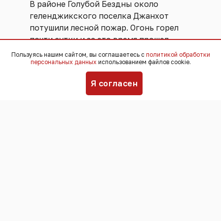
В районе Голубой Бездны около
геленджикского поселка Джанхот
потушили лесной пожар. Огонь горел
почти сутки и за это время прошел
около 1,1 гектара.
Пользуясь нашим сайтом, вы соглашаетесь с
политикой обработки
персональных данных
использованием файлов cookie.
Сообщение о возгорании под
Я согласен
Джанхотом поступило в краевой
лесопожарный центр в середине дня 8
августа. О том, что пожар
ликвидировали, стало известно в обед
9 августа.
В Краснодарском крае установилась
жаркая и сухая погода. Температура
воздуха местами доходит до +39
градусов. В связи с высокой
пожароопасностью объявлено
штормовое предупреждение. Сбить