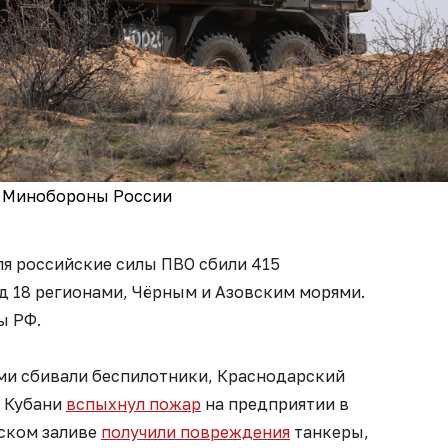
 Минобороны России
юля российские силы ПВО сбили 415
д 18 регионами, Чёрным и Азовским морями.
ы РФ.
ыми сбивали беспилотники, Краснодарский
а Кубани
вспыхнул пожар
на предприятии в
гском заливе
получили повреждения
танкеры,