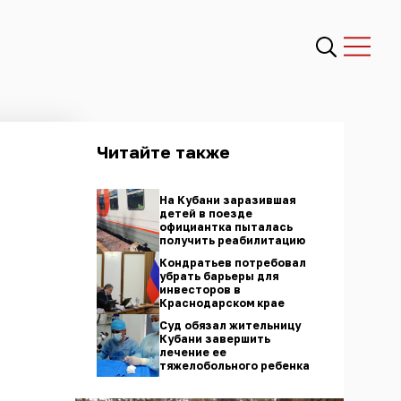
Читайте также
На Кубани заразившая
детей в поезде
официантка пыталась
получить реабилитацию
Кондратьев потребовал
убрать барьеры для
инвесторов в
Краснодарском крае
Суд обязал жительницу
Кубани завершить
лечение ее
тяжелобольного ребенка