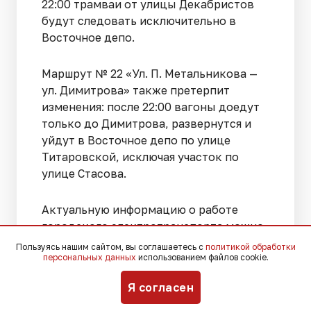
22:00 трамваи от улицы Декабристов
будут следовать исключительно в
Восточное депо.
Маршрут № 22 «Ул. П. Метальникова —
ул. Димитрова» также претерпит
изменения: после 22:00 вагоны доедут
только до Димитрова, развернутся и
уйдут в Восточное депо по улице
Титаровской, исключая участок по
улице Стасова.
Актуальную информацию о работе
городского электротранспорта можно
получить по телефону диспетчерской
Пользуясь нашим сайтом, вы соглашаетесь с
политикой обработки
персональных данных
использованием файлов cookie.
службы КТТУ: 8 (861) 262-51-15,
сообщает пресс-служба мэрии
Я согласен
Краснодара.