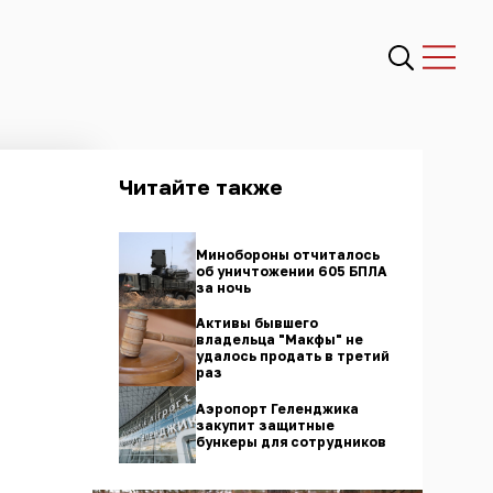
Читайте также
Минобороны отчиталось
об уничтожении 605 БПЛА
за ночь
Активы бывшего
владельца "Макфы" не
удалось продать в третий
раз
Аэропорт Геленджика
закупит защитные
бункеры для сотрудников