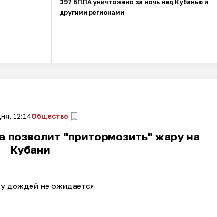
т
397 БПЛА уничтожено за ночь над Кубанью и
другими регионами
ня, 12:14
Общество
 позволит "притормозить" жару на
Кубани
ту дождей не ожидается