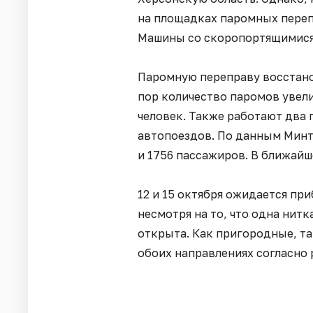
на площадках паромных переп
Машины со скоропортящимися 
Паромную переправу восстанов
пор количество паромов увелич
человек. Также работают два 
автопоездов. По данным Минт
и 1756 пассажиров. В ближайш
12 и 15 октября ожидается п
несмотря на то, что одна нит
открыта. Как пригородные, та
обоих направлениях согласно