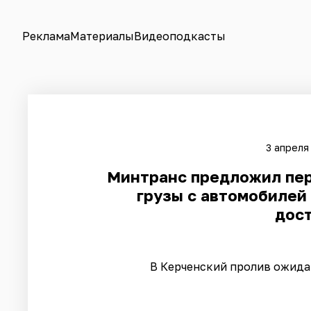
Реклама
Материалы
Видеоподкасты
3 апреля
​Минтранс предложил пе
грузы с автомобилей
дост
В Керченский пролив ожид