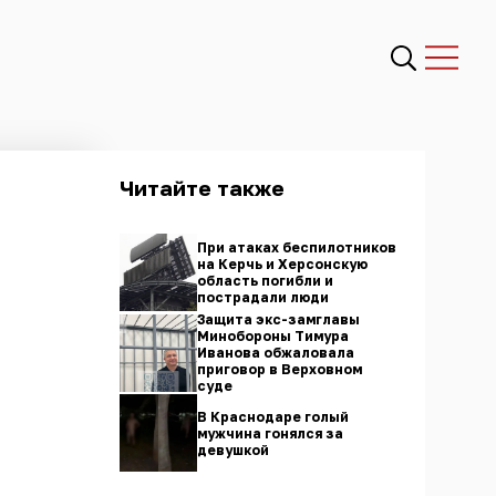
Читайте также
При атаках беспилотников
на Керчь и Херсонскую
область погибли и
пострадали люди
Защита экс-замглавы
Минобороны Тимура
Иванова обжаловала
приговор в Верховном
суде
В Краснодаре голый
мужчина гонялся за
девушкой