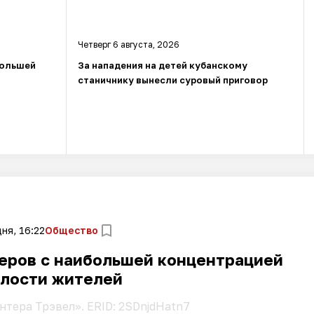
Четверг 6 августа, 2026
большей
За нападения на детей кубанскому
станичнику вынесли суровый приговор
ня, 16:22
Общество
деров с наибольшей концентрацией
алости жителей
нтера Трэвел». ERID: 2SDnjdHatn7