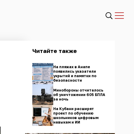
Читайте также
На пляжах в Анапе
появились указатели
укрытий и памятки по
безопасности
Минобороны отчиталось
об уничтожении 605 БПЛА
за ночь
На Кубани расширят
проект по обучению
школьников цифровым
навыкам и ИИ