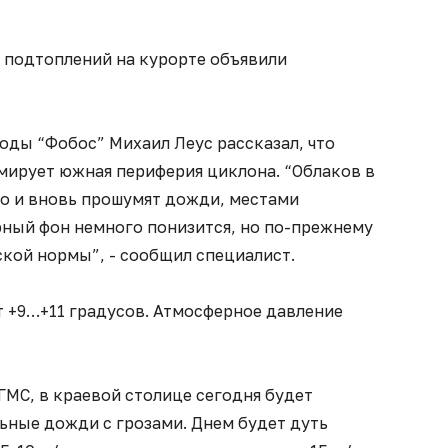
и подтоплений на курорте объявили
оды “Фобос” Михаил Леус рассказал, что
мирует южная периферия циклона. “Облаков в
го и вновь прошумят дожди, местами
рный фон немного понизится, но по-прежнему
ской нормы”, - сообщил специалист.
т +9…+11 градусов. Атмосферное давление
МС, в краевой столице сегодня будет
ьные дожди с грозами. Днем будет дуть