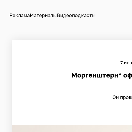
Реклама
Материалы
Видеоподкасты
7 июн
Моргенштерн* оф
Он прош