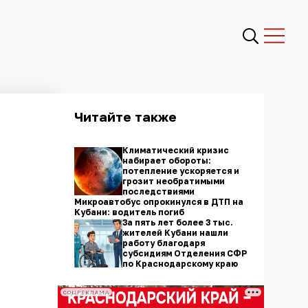
Читайте также
Климатический кризис
набирает обороты:
потепление ускоряется и
грозит необратимыми
последствиями
Микроавтобус опрокинулся в ДТП на
Кубани: водитель погиб
За пять лет более 3 тыс.
жителей Кубани нашли
работу благодаря
субсидиям Отделения СФР
по Краснодарскому краю
СОЦРЕКЛАМА