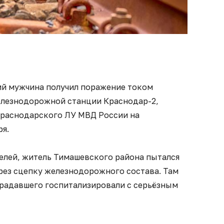
ний мужчина получил поражение током
елезнодорожной станции Краснодар-2,
Краснодарского ЛУ МВД России на
ря.
лей, житель Тимашевского района пытался
ерез сцепку железнодорожного состава. Там
традавшего госпитализировали с серьёзным