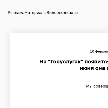
Реклама
Материалы
Видеоподкасты
10 феврал
На "Госуслугах" появитс
июня она 
"Мы соверш