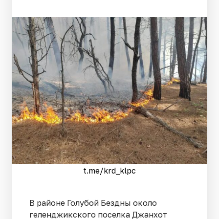
t.me/krd_klpc
В районе Голубой Бездны около
геленджикского поселка Джанхот