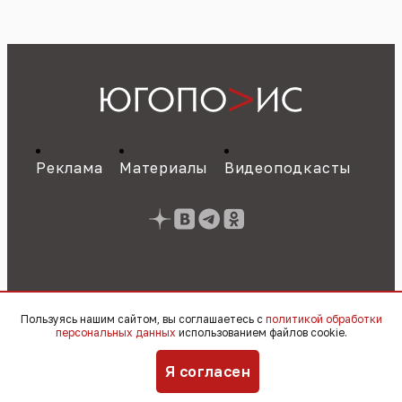
Реклама
Материалы
Видеоподкасты
Пользуясь нашим сайтом, вы соглашаетесь с
политикой обработки
персональных данных
использованием файлов cookie.
Свидетельство о регистрации СМИ ЭЛ № ФС
Я согласен
77 - 89784 от 22.07.2025 г.
Политика об
обработке персональных данных