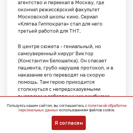
агентство и переехал в Москву, где
окончил режиссёрский факультет
Московской школы кино. Сериал
«Клятва Гиппократа» стал для него
третьей работой для ТНТ.
В центре сюжета - гениальный, но
самоуверенный хирург Виктор
(Константин Белошапка). Он спасает
пациента, грубо нарушив протокол, и в
наказание его переводят на скорую
помощь. Там герою приходится
столкнуться с непредсказуемыми
вызовами и собственными ошибками,
что меняет его отношение к профессии
Пользуясь нашим сайтом, вы соглашаетесь с
политикой обработки
и людям.
персональных данных
использованием файлов cookie.
Я согласен
В сериале также сыграл Павел