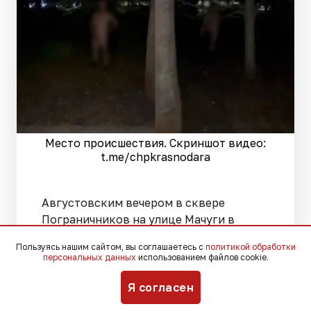
Место происшествия. Скриншот видео:
t.me/chpkrasnodara
Августовским вечером в сквере
Пограничников на улице Мачуги в
Краснодаре произошел тревожный
Пользуясь нашим сайтом, вы соглашаетесь с
политикой обработки
эпизод: местная жительница
персональных данных
использованием файлов cookie.
подверглась преследованию со
стороны полностью раздетого
Я согласен
мужчины.