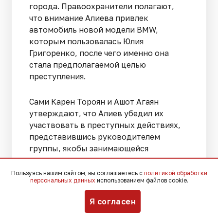
города. Правоохранители полагают,
что внимание Алиева привлек
автомобиль новой модели BMW,
которым пользовалась Юлия
Григоренко, после чего именно она
стала предполагаемой целью
преступления.
Сами Карен Тороян и Ашот Агаян
утверждают, что Алиев убедил их
участвовать в преступных действиях,
представившись руководителем
группы, якобы занимающейся
выявлением украинских диверсантов.
По их словам, он обещал
Пользуясь нашим сайтом, вы соглашаетесь с
политикой обработки
персональных данных
использованием файлов cookie.
вознаграждение, а также помощь с
дальнейшим трудоустройством в
Я согласен
правоохранительные органы.