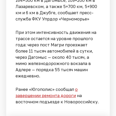
164+500 км в Дагомысе, 109+200 км в
Лазаревском, а также 5+700 км, 5+900
км и 6 км в Джубге, сообщает пресс-
служба ФКУ Упрдор «Черноморье»
При этом интенсивность движения на
трассе остается на уровне прошлого
года: через пост Магри проезжает
более 11 тысяч автомобилей в сутки,
через Дагомыс — около 40 тысяч, а
мимо железнодорожного вокзала в
Адлере — порядка 55 тысяч машин
ежедневно.
Ранее «Югополис» сообщал
о
завершении ремонта дороги
на
восточном подъезде к Новороссийску.