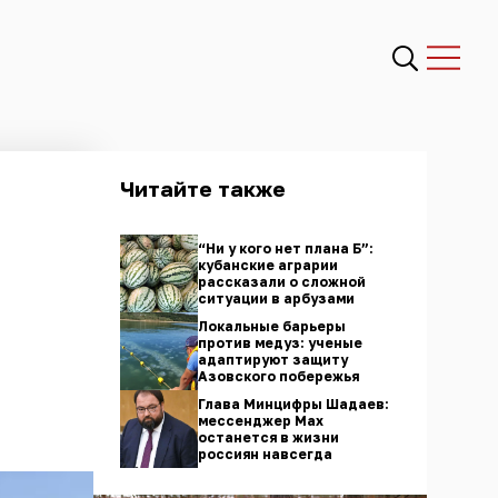
Читайте также
“Ни у кого нет плана Б”:
кубанские аграрии
рассказали о сложной
ситуации в арбузами
Локальные барьеры
против медуз: ученые
адаптируют защиту
Азовского побережья
Глава Минцифры Шадаев:
мессенджер Max
останется в жизни
россиян навсегда