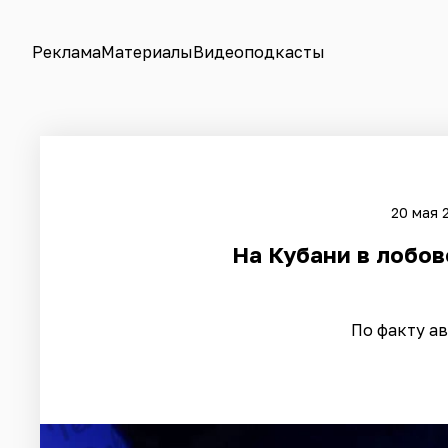
Реклама
Материалы
Видеоподкасты
20 мая 
На Кубани в лобо
По факту а