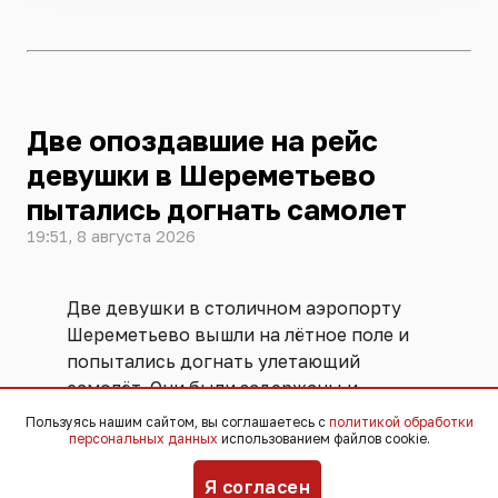
Две опоздавшие на рейс
девушки в Шереметьево
пытались догнать самолет
19:51, 8 августа 2026
Две девушки в столичном аэропорту
Шереметьево вышли на лётное поле и
попытались догнать улетающий
самолёт. Они были задержаны и
переданы ФСБ. Угрозы безопасности
Пользуясь нашим сайтом, вы соглашаетесь с
политикой обработки
персональных данных
использованием файлов cookie.
полётов не возникло, никто не
пострадал,
сообщили
в пресс-службе
Я согласен
аэропорта.