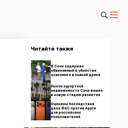
Читайте также
В Сочи задержан
обвиняемый в убийстве
знакомого в пьяной драке
Рынок курортной
недвижимости Сочи вошел
в новую стадию развития
Оценены последствия
дела ФАС против Apple
для российских
пользователей