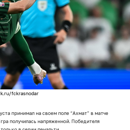
k.ru/fckrasnodar
уста принимал на своем поле “Ахмат” в матче
Игра получилась напряженной. Победителя
только в серии пенальти.