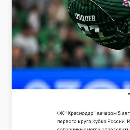
v
ФК “Краснодар” вечером 5 авг
первого круга Кубка России. 
соперники смогли определить 