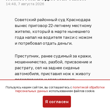
14:48, 7 августа 2026
Советский районный суд Краснодара
вынес приговор 22-летнему местному
жителю, который в марте нынешнего
года напал на водителя такси с ножом
и потребовал отдать деньги.
Преступник, ранее судимый за кражи,
мошенничество, разбой, присвоение и
растрату, сел на заднее сиденье
автомобиля, приставил нож к животу
потерпевшего и стал угрожать.
Водитель смог вырваться, когда
Пользуясь нашим сайтом, вы соглашаетесь с
политикой обработки
нападавший отвлекся на вопросы о
персональных данных
использованием файлов cookie.
работе видеорегистратора, заглушил
Я согласен
двигатель и выбежал из машины. Это
спасло ему жизнь.