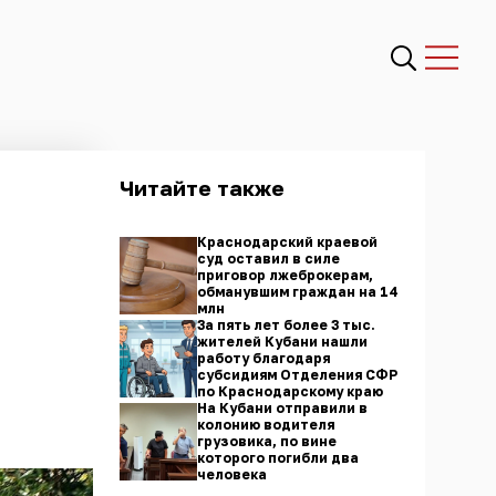
Читайте также
Краснодарский краевой
суд оставил в силе
приговор лжеброкерам,
обманувшим граждан на 14
млн
За пять лет более 3 тыс.
жителей Кубани нашли
работу благодаря
субсидиям Отделения СФР
по Краснодарскому краю
На Кубани отправили в
колонию водителя
грузовика, по вине
которого погибли два
человека