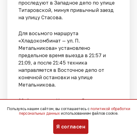
проследуют в Западное депо по улице
Титаровской, минуя привычный заезд
на улицу Стасова.
Для восьмого маршрута
«Хладокомбинат — ул. П.
Метальникова» установлено
предельное время выезда в 21:57 и
21:09, а после 21:45 техника
направляется в Восточное депо от
конечной остановки на улице
Метальникова.
20-й маршрут «Хладокомбинат — ул.
Декабристов» предполагает последние
Пользуясь нашим сайтом, вы соглашаетесь с
политикой обработки
персональных данных
использованием файлов cookie.
отправления в 21:51 и 21:42, после чего с
22:00 трамваи от улицы Декабристов
Я согласен
будут следовать исключительно в