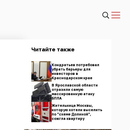
Читайте также
Кондратьев потребовал
убрать барьеры для
инвесторов в
Краснодарском крае
В Ярославской области
отразили самую
массированную атаку
БПЛА
Жительница Москвы,
которую хотели выселить
по "схеме Долиной",
сожгла квартиру