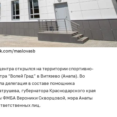
k.com/maslovasb
ентра открылся на территории спортивно-
ра “Волей Град” в Витязево (Анапа). Во
ела делегация в составе помощника
атрушева, губернатора Краснодарского края
вы ФМБА Вероники Скворцовой, мэра Анапы
ответственных лиц.