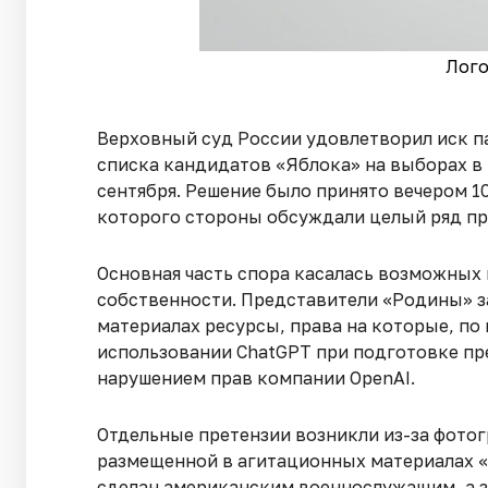
Лого
Верховный суд России удовлетворил иск п
списка кандидатов «Яблока» на выборах в
сентября. Решение было принято вечером 10
которого стороны обсуждали целый ряд пр
Основная часть спора касалась возможных
собственности. Представители «Родины» з
материалах ресурсы, права на которые, по и
использовании ChatGPT при подготовке пр
нарушением прав компании OpenAI.
Отдельные претензии возникли из-за фот
размещенной в агитационных материалах «
сделан американским военнослужащим, а з