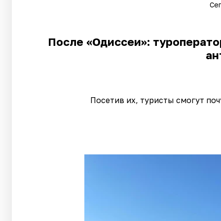
Сег
После «Одиссеи»: туроператор
ан
Посетив их, туристы смогут по