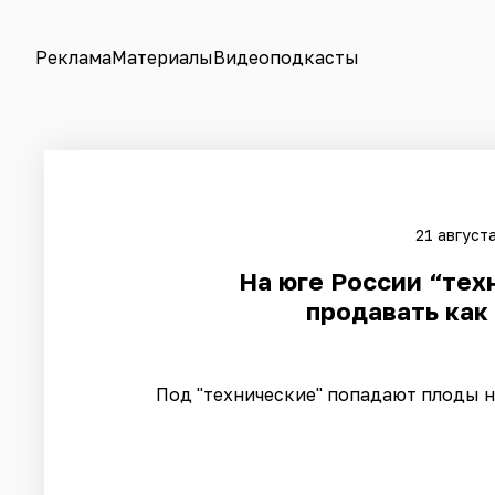
Реклама
Материалы
Видеоподкасты
21 август
На юге России “тех
продавать как
Под "технические" попадают плоды н