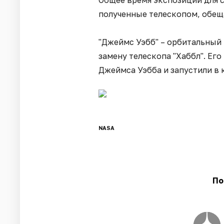
Общее время экспозиции для с
полученные телескопом, обещ
"Джеймс Уэбб" – орбитальный
замену телескопа "Хаббл". Ег
Джеймса Уэбба и запустили в 
NASA
По