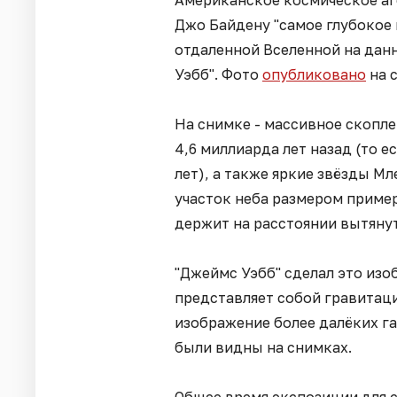
Американское космическое а
Джо Байдену "самое глубокое
отдаленной Вселенной на дан
Уэбб". Фото
опубликовано
на 
На снимке - массивное скопле
4,6 миллиарда лет назад (то ес
лет), а также яркие звёзды М
участок неба размером пример
держит на расстоянии вытянут
"Джеймс Уэбб" сделал это из
представляет собой гравитаци
изображение более далёких га
были видны на снимках.