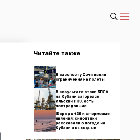
Читайте также
В аэропорту Сочи ввели
ограничения на полеты
В результате атаки БПЛА
на Кубани загорелся
Ильский НПЗ, есть
пострадавшие
Жара до +39 и штормовые
явления: синоптики
рассказали о погоде на
Кубани в выходные